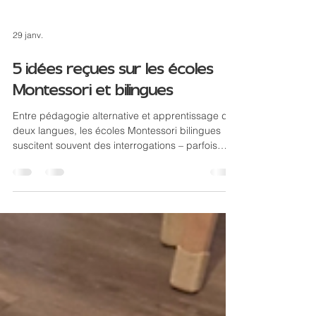
29 janv.
5 idées reçues sur les écoles
Montessori et bilingues
Entre pédagogie alternative et apprentissage de
deux langues, les écoles Montessori bilingues
suscitent souvent des interrogations – parfois
même des idées reçues. Voici 5 malentendus
fréquents… et ce qu’il faut vraiment savoir
d’après l’expérience de La Nouvelle École , notre
école bilingue à Paris 7ᵉ et à Genève . 1. « Les
écoles Montessori, c’est trop libre, les enfants
font ce qu’ils veulent » C’est sans doute la critique
la plus répandue ! En réalité, la liberté Montes