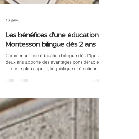
16 janv.
Les bénéfices d’une éducation
Montessori bilingue dès 2 ans
Commencer une éducation bilingue dès l’âge de
deux ans apporte des avantages considérables
— sur le plan cognitif, linguistique et émotionnel.
Associée à la pédagogie Montessori , cette
approche favorise un développement
harmonieux, l’autonomie et une ouverture
culturelle exceptionnelle. À La Nouvelle École , à
Paris 7ᵉ et à Genève Vieille-Ville , notre
environnement bilingue français-anglais