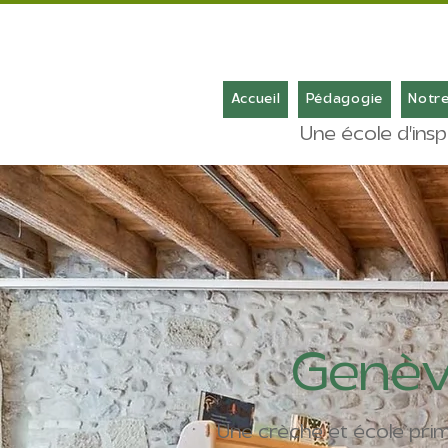
Accueil
Pédagogie
Notre
Une école d'insp
Genè
Une crèche et école prima