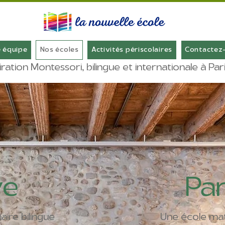
 équipe
Nos écoles
Activités périscolaires
Contactez
iration Montessori, bilingue et internationale à Pa
ve
Pa
ire bilingue
Une école mate