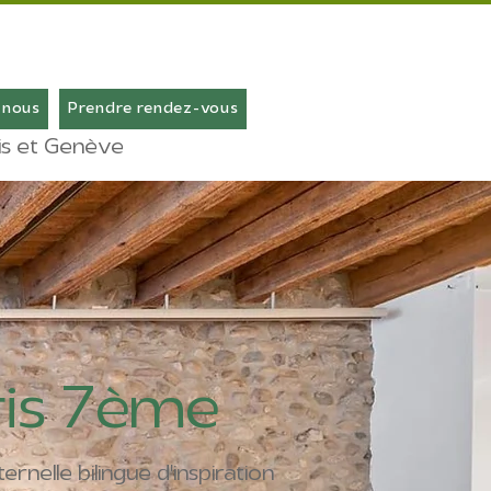
-nous
Prendre rendez-vous
ris et Genève
ris 7ème
rnelle bilingue d'inspiration