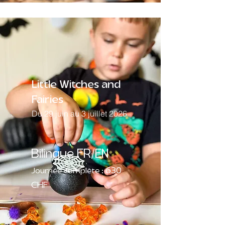
Little Witches and
Fairies
Du 29 juin au 3 juillet 2026
Bilingue FR/EN
630
Journée complète :
CHF