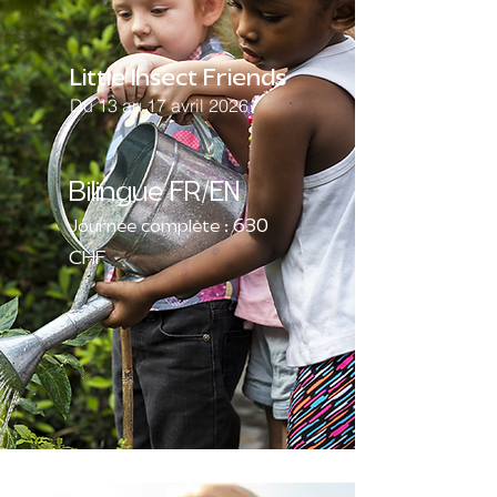
Little Insect Friends
Du 13 au 17 avril 2026
Bilingue FR/EN
630
Journée complète :
CHF