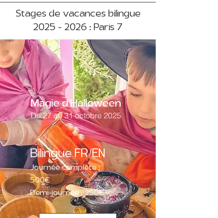
Stages de vacances bilingue
2025 - 2026
: Paris 7
Magie d'Halloween
Du 27 au 31 octobre 2025
Bilingue FR/EN
Journée complète :
500€
Demi-journée : 250€