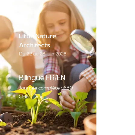
Little Nature
Architects
Du 22 au 26 juin 2026
Bilingue FR/EN
630
Journée complète :
CHF