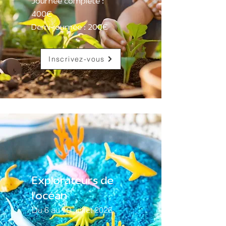
Journée complète :
400€
Demi-journée : 200€
Inscrivez-vous
Explorateurs de
l'océan
Du 6 au 10 juillet 2026