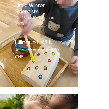
Little Winter
Scientists
Du 15 au 19 decembre
2025
Bilingue FR/EN
630
Journée complète :
CHF