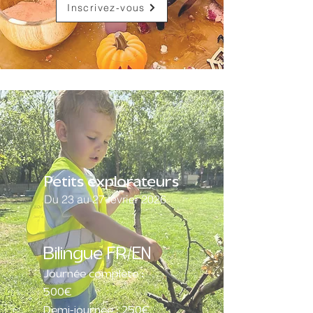
Inscrivez-vous
Petits explorateurs
Du 23 au 27 février 2026
Bilingue FR/EN
Journée complète :
500€
Demi-journée : 250€