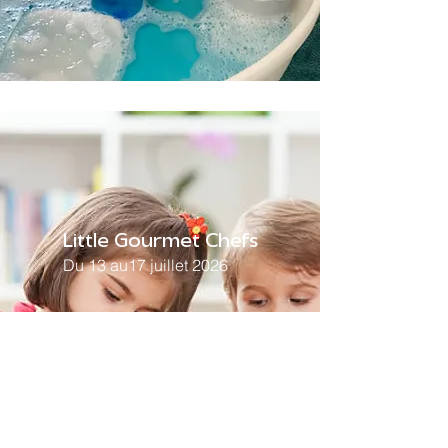
Little Gourmet Chefs
Du 13 au17 juillet 2026
Bilingue FR/EN
630
Journée complète :
CHF