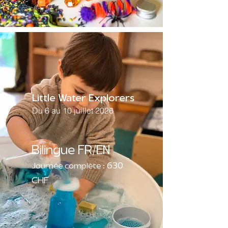
Little Water Explorers
Du 6 au 10 juillet 2026
Bilingue FR/EN
630
Journée complète :
CHF