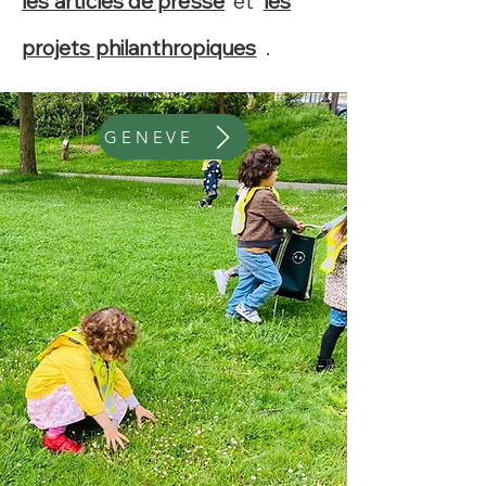
les articles de presse
et
les
projets philanthropiques
.
GENEVE